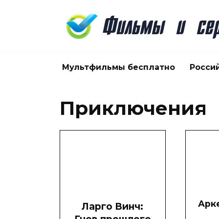
Перейти
к
содержанию
Мультфильмы бесплатно
Росси
Приключения
Арке
Ларго Винч: