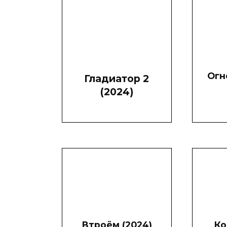
Огн
Гладиатор 2
(2024)
Втроём (2024)
Ко