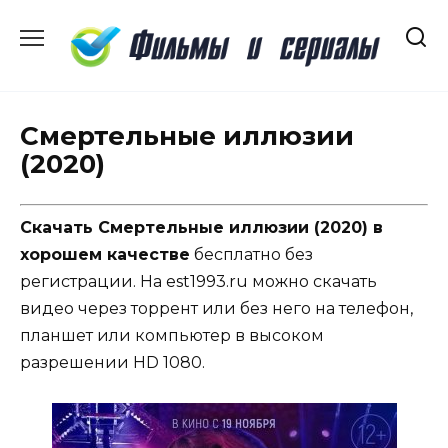
Перейти
к
содержанию
Смертельные иллюзии
(2020)
Скачать Смертельные иллюзии (2020) в
хорошем качестве
бесплатно без
регистрации. На est1993.ru можно скачать
видео через торрент или без него на телефон,
планшет или компьютер в высоком
разрешении HD 1080.