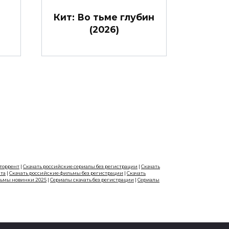
Кит: Во тьме глубин
(2026)
 торрент
|
Скачать российские сериалы без регистрации
|
Скачать
нта
|
Скачать российские фильмы без регистрации
|
Скачать
льмы новинки 2025
|
Сериалы скачать без регистрации
|
Сериалы