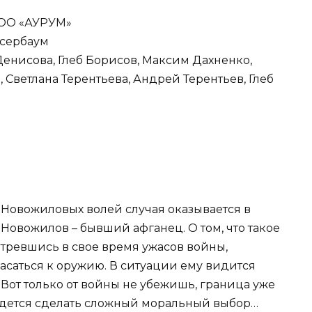
ООО «АУРУМ»
ссербаум
Денисова, Глеб Борисов, Максим Дахненко,
Светлана Терентьева, Андрей Терентьев, Глеб
я Новожиловых волей случая оказывается в
 Новожилов – бывший афганец. О том, что такое
отревшись в свое время ужасов войны,
саться к оружию. В ситуации ему видится
. Вот только от войны не убежишь, граница уже
ридется сделать сложный моральный выбор…