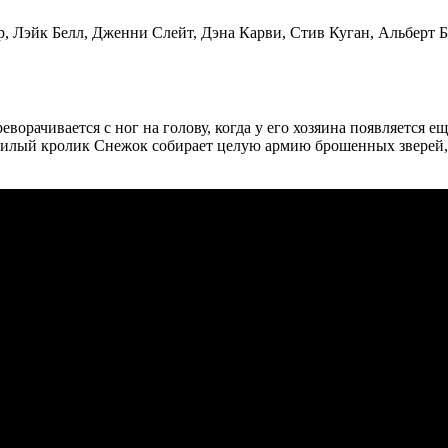
р, Лэйк Белл, Дженни Слейт, Дэна Карви, Стив Куган, Альберт 
реворачивается с ног на голову, когда у его хозяина появляетс
о милый кролик Снежок собирает целую армию брошенных звере