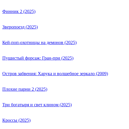
Финник 2 (2025)
Зверопоезд (2025)
Кей-поп-охотницы на демонов (2025)
Пушистый форсаж: Гран-при (2025)
Остров забвения: Харука и волшебное зеркало (2009)
Плохие парни 2 (2025)
Три богатыря и свет клином (2025)
Кроссы (2025)