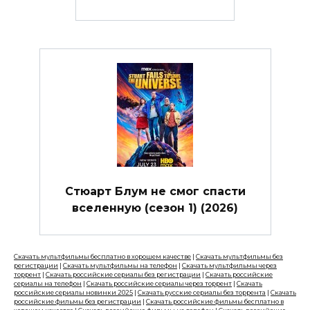
Стюарт Блум не смог спасти
вселенную (сезон 1) (2026)
Скачать мультфильмы бесплатно в хорошем качестве
|
Скачать мультфильмы без
регистрации
|
Скачать мультфильмы на телефон
|
Скачать мультфильмы через
торрент
|
Скачать российские сериалы без регистрации
|
Скачать российские
сериалы на телефон
|
Скачать российские сериалы через торрент
|
Скачать
российские сериалы новинки 2025
|
Скачать русские сериалы без торрента
|
Скачать
российские фильмы без регистрации
|
Скачать российские фильмы бесплатно в