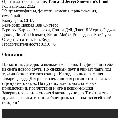
Оригинальное название:
Tom and Jerry: Snowman’s Land
Год выпуска: 2022
Жанр: мультфильм, фэнтези, комедия, приключения,
семейный
Выпущено: США
Режиссер: Даррел Ван Ситтерс
В ролях: Карлос Аласраки, Сонни Дей, Джои Д’Аурия, Реджи
Дэвис, Лорейн Ньюмен, Кевин Майкл Ричардсон, Кэт Суси,
Стефен Стэнтон, Рик Зефф
Продолжительность: 01:16:46
Описание
Племянник Джерри, маленький мышонок Таффи, лепит себе
из снега нового друга. Но снежный друг начинает таять под
лучами безжалостного солнца. И тогда во имя спасения
товарища дядя Джерри с племянником решают отправиться в
страну снеговиков. На пути их ждет много опасных
приключений, препятствий и игр в кошки-мышки.
Завершится ли эта история благополучно для Таффи и его
друга-снеговика, и какова будет роль кота Тома во всей этой
истории?