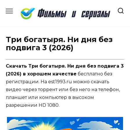
Перейти
к
содержанию
Три богатыря. Ни дня без
подвига 3 (2026)
Скачать Три богатыря. Ни дня без подвига 3
(2026) в хорошем качестве
бесплатно без
регистрации. На est1993.ru можно скачать
видео через торрент или без него на телефон,
планшет или компьютер в высоком
разрешении HD 1080.