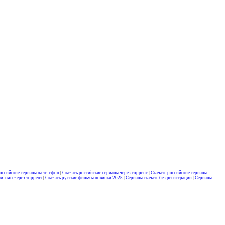
оссийские сериалы на телефон
|
Скачать российские сериалы через торрент
|
Скачать российские сериалы
фильмы через торрент
|
Скачать русские фильмы новинки 2025
|
Сериалы скачать без регистрации
|
Сериалы