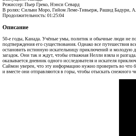
Режиссер: Пьер Греко, Нэнси Севард
В ролях: Сильви Моро, Гийом Леме-Тивьерж, Рашид Бадури, А
Продолжительность: 01:25:04
Описание
50-е годы, Канада. Учёные умы, политик и обычные люди не п
подтверждения его существования. Однако все путешествия все
остановить истинную искательницу приключений и молодую дет
загадок. Они так и ждут, чтобы отважная Нелли взяла и разга
оказывается дневник одного исследователя и искателя приключ
Саймон уверен, что эту информацию нужно проверить во что бы
и вместе они отправляются в горы, чтобы отыскать снежного ч