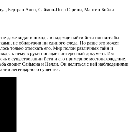
нуа, Бертран Ален, Саймон-Пьер Гарипи, Мартин Бойли
ие даже ходят в походы в надежде найти йети или хотя бы
ками, не обнаружив ни единого следа. Но разве это может
лось только отыскать его. Мир полон различных тайн и
нажды к нему в руки попадает интересный документ. Им
речь о существовании йети и его примерное местонахождение.
дьба сводит Саймона и Нелли. Он делиться с ней наблюдениями
вании легендарного существа.