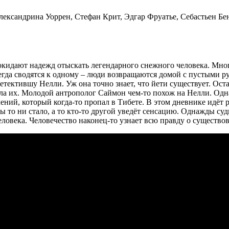
лександрина Уоррен, Стефан Крит, Эдгар Фруатье, Себастьен Бе
окидают надежд отыскать легендарного снежного человека. Мног
гда сводятся к одному – люди возвращаются домой с пустыми ру
ектившу Нелли. Уж она точно знает, что йети существует. Оста
дала их. Молодой антрополог Саймон чем-то похож на Нелли. Од
ений, который когда-то пропал в Тибете. В этом дневнике идёт 
 то ни стало, а то кто-то другой уведёт сенсацию. Однажды су
еловека. Человечество наконец-то узнает всю правду о существо