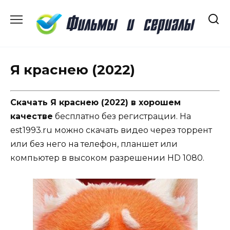
Перейти
к
содержанию
Я краснею (2022)
Скачать Я краснею (2022) в хорошем
качестве
бесплатно без регистрации. На
est1993.ru можно скачать видео через торрент
или без него на телефон, планшет или
компьютер в высоком разрешении HD 1080.