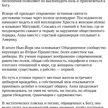
песнопения позволяют ей высвободить боль и приблизиться к
Богу.
Вскоре ей приходит откровение: истинная святость
достижима только через полное целомудрие. Последователи
начинают видеть в ней воплощение Христа в женском облике
и называют Матушкой. Спасаясь от гонений в Англии, где ее
неоднократно сажают в тюрьму за нарушение общественного
порядка, Анна вместе с горсткой единоверцев отплывает в
Америку.
В штате Нью-Йорк она основывает Объединенное сообщество
верующих во Второе Пришествие, более известное как
шейкеры. Их учение поражает воображение современников:
равенство полов, общая собственность, пацифизм и отказ от
плотских отношений в мире, где женщины считаются
низшими существами, а рабство — нормой.
Но путь к утопии тернист: местные жители встречают
шейкеров враждебно, а собственный муж отказывается
принимать целибат и покидает общину. Анна продолжает
проповедовать, не умея ни читать, ни писать, но обладая
даром убеждения, граничащим с одержимостью.
В экстатических плясках и песнях, обращенных к Богу, она
ведет своих последователей через лишения, чтобы построить