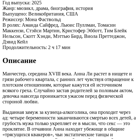
Год выпуска: 2025
Жанр: мюзикл, драма, биография, история
Выпущено: Великобритания, США
Режиссер: Мона Фаствольд
В ролях: Аманда Сайфред, Льюис Пуллман, Томасин
Маккензи, Стэйси Мартин, Кристофер Эбботт, Тим Блейк
Нельсон, Скотт Хэнди, Мэттью Бирд, Виола Преттеджон,
Дэвид Кейл
Продолжительность: 2 ч 17 мин
Описание
Манчестер, середина XVIII века. Анна Ли растет в нищете и
грязи рабочего квартала, с ранних лет чувствуя отвращение к
плотским отношениям, которые кажутся ей источником
всякого греха. Случайно застав родителей за половым актом,
девочка навсегда проникается ужасом перед физической
стороной любви.
Выданная замуж за кузнеца-алкоголика, она проходит через
ад: четыре беременности заканчиваются смертью всех детей, а
грубость мужа только укрепляет ее в мысли, что секс — это
проклятие. В отчаянии Анна находит убежище в общине
«трясущихся квакеров», чьи экстатические танцы и