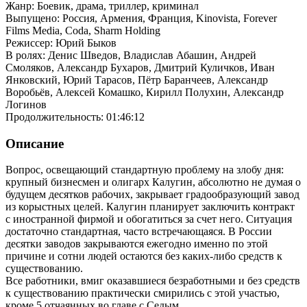
Жанр: Боевик, драма, триллер, криминал
Выпущено: Россия, Армения, Франция, Kinovista, Forever
Films Media, Coda, Sharm Holding
Режиссер: Юрий Быков
В ролях: Денис Шведов, Владислав Абашин, Андрей
Смоляков, Александр Бухаров, Дмитрий Куличков, Иван
Янковский, Юрий Тарасов, Пётр Баранчеев, Александр
Воробьёв, Алексей Комашко, Кирилл Полухин, Александр
Логинов
Продолжительность: 01:46:12
Описание
Вопрос, освещающий стандартную проблему на злобу дня:
крупный бизнесмен и олигарх Калугин, абсолютно не думая о
будущем десятков рабочих, закрывает градообразующий завод
из корыстных целей. Калугин планирует заключить контракт
с иностранной фирмой и обогатиться за счет него. Ситуация
достаточно стандартная, часто встречающаяся. В России
десятки заводов закрываются ежегодно именно по этой
причине и сотни людей остаются без каких-либо средств к
существованию.
Все работники, вмиг оказавшиеся безработными и без средств
к существованию практически смирились с этой участью,
кроме 5 отчаянных во главе с Седым.