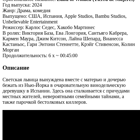
Год выпуска: 2024
Жанр: Драма, комедия
Выпущено: США, Испания, Apple Studios, Bambu Studios,
Unbelievable Entertainment
Режиссер: Карлос Седес, Хакобо Мартинес
В ролях: Виктория База, Ева Лонгория, Сантьяго Кабрера,
Кармен Маура, Джим Китсон, Лайна Шепард, Вианесса
Кастаньос, Гари Энтони Стеннетте, Крэйг Стивенсон, Колин
Морган
Продолжительность: 6 x ~ 00:45:00
Описание
Светская львица вынуждена вместе с матерью и дочерью
бежать из Нью-Йорка в очаровательную винодельческую
деревушку в Испании. Здесь она сталкивается с причудами
местных жителей, невероятными семейными тайнами, а
также парочкой бестолковых киллеров.