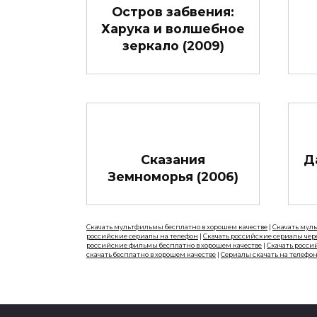
Остров забвения:
Харука и волшебное
зеркало (2009)
Сказания
Д
Земноморья (2006)
Скачать мультфильмы бесплатно в хорошем качестве
|
Скачать мул
российские сериалы на телефон
|
Скачать российские сериалы чер
российские фильмы бесплатно в хорошем качестве
|
Скачать росси
скачать бесплатно в хорошем качестве
|
Сериалы скачать на телефо