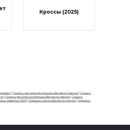
ет
Кроссы (2025)
 торрент
|
Скачать российские сериалы без регистрации
|
Скачать
нта
|
Скачать российские фильмы без регистрации
|
Скачать
льмы новинки 2025
|
Сериалы скачать без регистрации
|
Сериалы