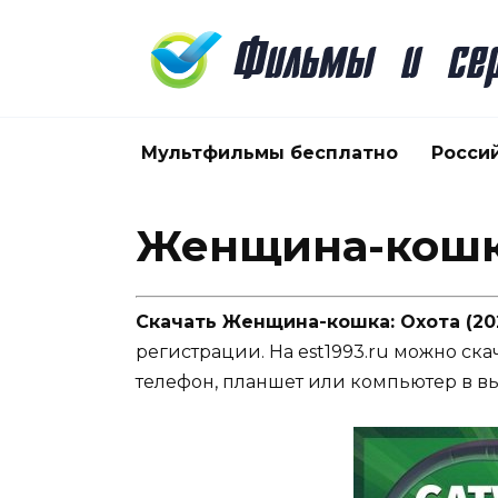
Перейти
к
содержанию
Мультфильмы бесплатно
Росси
Женщина-кошка
Скачать Женщина-кошка: Охота (20
регистрации. На est1993.ru можно ска
телефон, планшет или компьютер в в