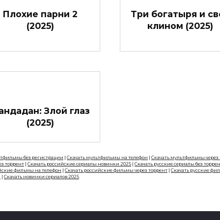
Плохие парни 2
Три богатыря и св
(2025)
клином (2025)
андадан: Злой глаз
(2025)
ьтфильмы без регистрации
|
Скачать мультфильмы на телефон
|
Скачать мультфильмы через
ез торрент
|
Скачать российские сериалы новинки 2025
|
Скачать русские сериалы без торре
йские фильмы на телефон
|
Скачать российские фильмы через торрент
|
Скачать русские фи
н
|
Скачать новинки сериалов 2025