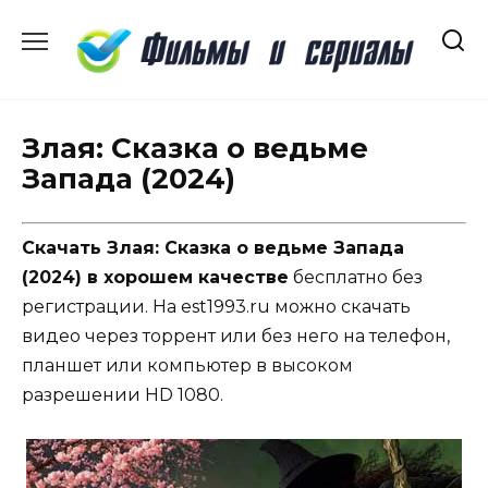
Перейти
к
содержанию
Злая: Сказка о ведьме
Запада (2024)
Скачать Злая: Сказка о ведьме Запада
(2024) в хорошем качестве
бесплатно без
регистрации. На est1993.ru можно скачать
видео через торрент или без него на телефон,
планшет или компьютер в высоком
разрешении HD 1080.