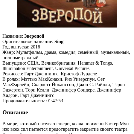
Название:
Зверопой
Оригинальное название:
Sing
Год выпуска: 2016
Жанр: Мультфильм, драма, комедия, семейный, музыкальный,
полнометражный
Выпущено: США, Великобритания, Hammer & Tongs,
Illumination Entertainment, Universal Pictures
Режиссер: Гарт Дженнингс, Кристоф Лурделе
В ролях: Мэттью МакКонахи, Риз Уизерспун, Сет
МакФарлейн, Скарлетт Йоханссон, Джон С. Райлли, Тэрон
Эджертон, Тори Келли, Дженнифер Сондерс, Дженнифер
Хадсон, Гарт Дженнингс
Продолжительность: 01:47:53
Описание
В мире, который населяют звери, коала по имени Бастер Мун
изо всех сил пытается предотвратить закрытие своего театра.