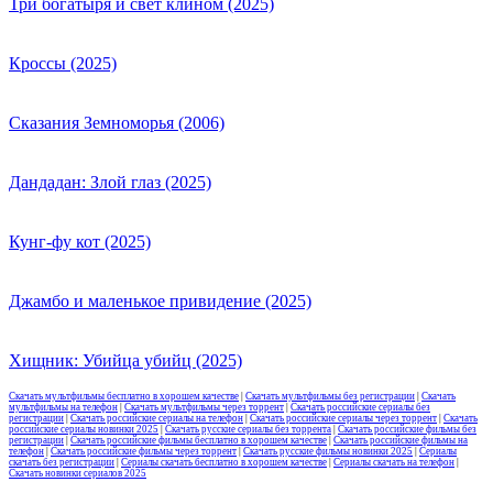
Три богатыря и свет клином (2025)
Кроссы (2025)
Сказания Земноморья (2006)
Дандадан: Злой глаз (2025)
Кунг-фу кот (2025)
Джамбо и маленькое привидение (2025)
Хищник: Убийца убийц (2025)
Скачать мультфильмы бесплатно в хорошем качестве
|
Скачать мультфильмы без регистрации
|
Скачать
мультфильмы на телефон
|
Скачать мультфильмы через торрент
|
Скачать российские сериалы без
регистрации
|
Скачать российские сериалы на телефон
|
Скачать российские сериалы через торрент
|
Скачать
российские сериалы новинки 2025
|
Скачать русские сериалы без торрента
|
Скачать российские фильмы без
регистрации
|
Скачать российские фильмы бесплатно в хорошем качестве
|
Скачать российские фильмы на
телефон
|
Скачать российские фильмы через торрент
|
Скачать русские фильмы новинки 2025
|
Сериалы
скачать без регистрации
|
Сериалы скачать бесплатно в хорошем качестве
|
Сериалы скачать на телефон
|
Скачать новинки сериалов 2025