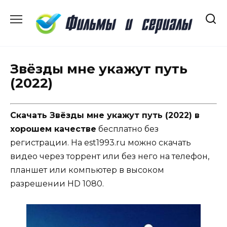
Перейти
к
содержанию
Звёзды мне укажут путь
(2022)
Скачать Звёзды мне укажут путь (2022) в
хорошем качестве
бесплатно без
регистрации. На est1993.ru можно скачать
видео через торрент или без него на телефон,
планшет или компьютер в высоком
разрешении HD 1080.