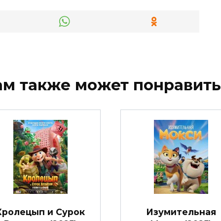
ам также может понравить
Кролецып и Сурок
Изумительная