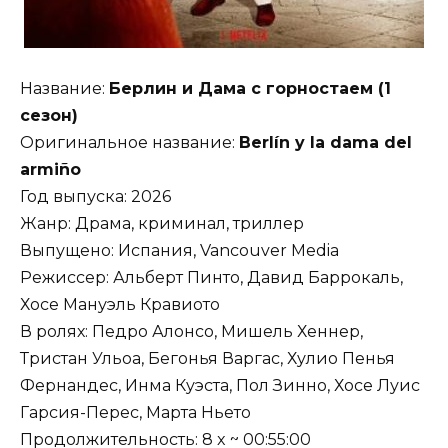
Название:
Берлин и Дама с горностаем (1
сезон)
Оригинальное название:
Berlín y la dama del
armiño
Год выпуска: 2026
Жанр: Драма, криминал, триллер
Выпущено: Испания, Vancouver Media
Режиссер: Альберт Пинто, Давид Баррокаль,
Хосе Мануэль Кравиото
В ролях: Педро Алонсо, Мишель Хеннер,
Тристан Ульоа, Бегонья Варгас, Хулио Пенья
Фернандес, Инма Куэста, Пол Зинно, Хосе Луис
Гарсия-Перес, Марта Ньето
Продолжительность: 8 x ~ 00:55:00