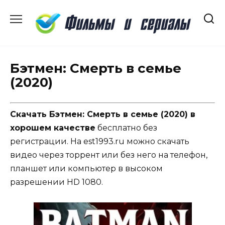
Перейти
к
содержанию
Бэтмен: Смерть в семье
(2020)
Скачать Бэтмен: Смерть в семье (2020) в
хорошем качестве
бесплатно без
регистрации. На est1993.ru можно скачать
видео через торрент или без него на телефон,
планшет или компьютер в высоком
разрешении HD 1080.