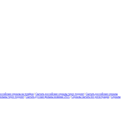
оссийские сериалы на телефон
|
Скачать российские сериалы через торрент
|
Скачать российские сериалы
фильмы через торрент
|
Скачать русские фильмы новинки 2025
|
Сериалы скачать без регистрации
|
Сериалы