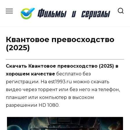
Перейти
к
содержанию
Квантовое превосходство
(2025)
Скачать Квантовое превосходство (2025) в
хорошем качестве
бесплатно без
регистрации. На est1993.ru можно скачать
видео через торрент или без него на телефон,
планшет или компьютер в высоком
разрешении HD 1080.