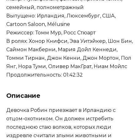
семейный, полнометражный
Выпущено: Ирландия, Люксембург, США,
Cartoon Saloon, Mélusine
Режиссер: Томм Мур, Росс Стюарт
В ролях: Хонор Книфси, Эва Уитэйкер, Шон Бин,
Саймон Макберни, Мария Дойл Кеннеди,
Томми Тирнан, Джон Кенни, Джон Мортон, Пол
Янг, Нора Туми, Оливер МакГрат, Ниам Мойлс
Продолжительность: 01:42:32
Описание
Девочка Робин приезжает в Ирландию с
отцом-охотником. Он должен истребить
последнюю стаю волков, которых люди
издревле считали злыми животными и