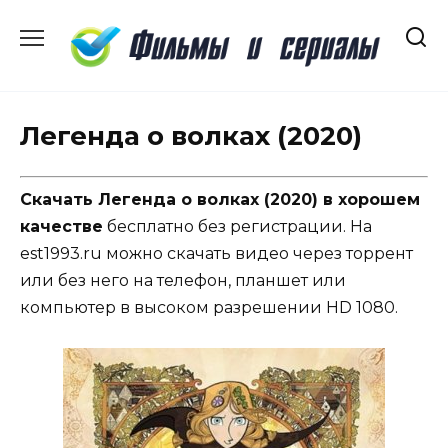
Перейти
к
содержанию
Легенда о волках (2020)
Скачать Легенда о волках (2020) в хорошем
качестве
бесплатно без регистрации. На
est1993.ru можно скачать видео через торрент
или без него на телефон, планшет или
компьютер в высоком разрешении HD 1080.