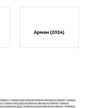
Арман (2024)
 торрент
|
Скачать российские сериалы без регистрации
|
Скачать
нта
|
Скачать российские фильмы без регистрации
|
Скачать
льмы новинки 2025
|
Сериалы скачать без регистрации
|
Сериалы