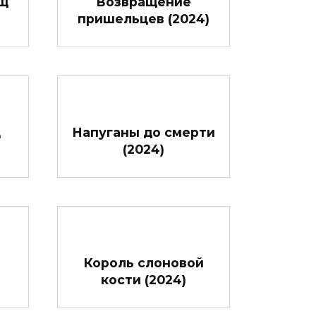
ищ
Возвращение
пришельцев (2024)
д
Напуганы до смерти
(2024)
Король слоновой
кости (2024)