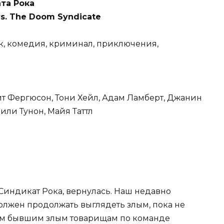
та Рока
s. The Doom Syndicate
ик, комедия, криминал, приключения,
Кит Фергюсон, Тони Хейл, Адам Ламберт, Джанин
или Тунон, Майя Таттл
Синдикат Рока, вернулась. Наш недавно
лжен продолжать выглядеть злым, пока не
оим бывшим злым товарищам по команде