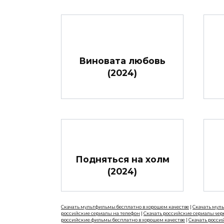
Виновата любовь
(2024)
Подняться на холм
(2024)
Скачать мультфильмы бесплатно в хорошем качестве
|
Скачать мул
российские сериалы на телефон
|
Скачать российские сериалы чер
российские фильмы бесплатно в хорошем качестве
|
Скачать росси