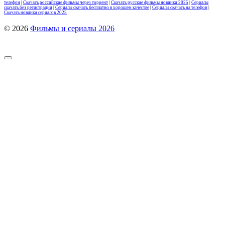
телефон
|
Скачать российские фильмы через торрент
|
Скачать русские фильмы новинки 2025
|
Сериалы
скачать без регистрации
|
Сериалы скачать бесплатно в хорошем качестве
|
Сериалы скачать на телефон
|
Скачать новинки сериалов 2025
© 2026
Фильмы и сериалы 2026