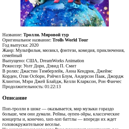
Название:
Тролли. Мировой тур
Оригинальное название:
Trolls World Tour
Год выпуска: 2020
Жанр: Мультфильм, мюзикл, фэнтези, комедия, приключения,
семейный
Выпущено: США, DreamWorks Animation
Режиссер: Уолт Дорн, Дэвид П. Смит
В ролях: Джастин Тимберлейк, Анна Кендрик, Джеймс
Корден, Оззи Осборн, Рэйчел Блум, Андерсон Паак, Джордж
Клинтон, Мэри Джей Блайдж, Келли Кларксон, Рон Фанчес
Продолжительность: 01:22:13
Описание
Поп-тролли в шоке — оказывается, мир музыки гораздо
больше, чем они думали. Рейвы, оупен-эйры, классические
концерты и, конечно, хип-хоп баттлы — впереди их ждет
головокружительное веселье.