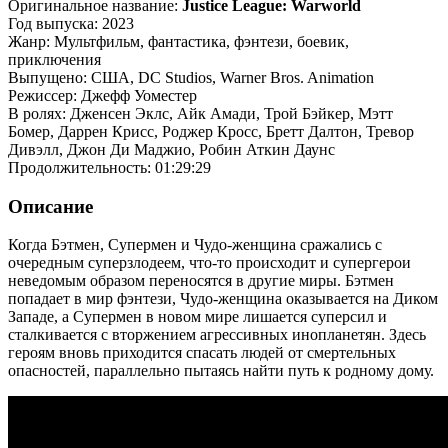
Оригинальное название:
Justice League: Warworld
Год выпуска: 2023
Жанр: Мультфильм, фантастика, фэнтези, боевик,
приключения
Выпущено: США, DC Studios, Warner Bros. Animation
Режиссер: Джефф Уоместер
В ролях: Дженсен Эклс, Айк Амади, Трой Бэйкер, Мэтт
Бомер, Даррен Крисс, Роджер Кросс, Бретт Далтон, Тревор
Дивэлл, Джон Ди Маджио, Робин Аткин Даунс
Продолжительность: 01:29:29
Описание
Когда Бэтмен, Супермен и Чудо-женщина сражались с
очередным суперзлодеем, что-то происходит и супергерои
неведомым образом переносятся в другие миры. Бэтмен
попадает в мир фэнтези, Чудо-женщина оказывается на Диком
Западе, а Супермен в новом мире лишается суперсил и
сталкивается с вторжением агрессивных инопланетян. Здесь
героям вновь приходится спасать людей от смертельных
опасностей, параллельно пытаясь найти путь к родному дому.