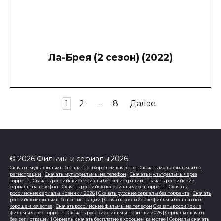
Ла-Брея (2 сезон) (2022)
Пагинация
1
2
…
8
Далее
записей
© 2026
Фильмы и сериалы 2026
Скачать мультфильмы бесплатно в хорошем качестве
|
Скачать мультфильмы без
регистрации
|
Скачать мультфильмы на телефон
|
Скачать мультфильмы через
торрент
|
Скачать российские сериалы без регистрации
|
Скачать российские
сериалы на телефон
|
Скачать российские сериалы через торрент
|
Скачать
российские сериалы новинки 2026
|
Скачать русские сериалы без торрента
|
Скачать
российские фильмы без регистрации
|
Скачать российские фильмы бесплатно в
хорошем качестве
|
Скачать российские фильмы на телефон
Скачать российские
фильмы через торрент
|
Скачать русские фильмы новинки 2026
|
Сериалы скачать
без регистрации
|
Сериалы скачать бесплатно в хорошем качестве
|
Сериалы скачать